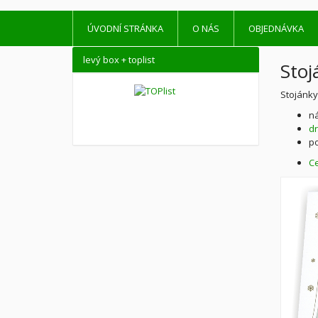
ÚVODNÍ STRÁNKA
O NÁS
OBJEDNÁVKA
levý box + toplist
Stoj
Stojánky
ná
dr
po
C