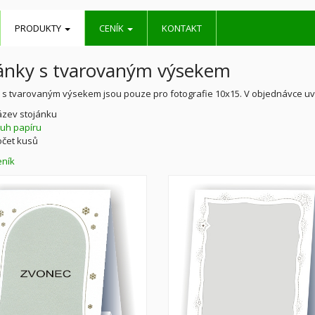
PRODUKTY
CENÍK
KONTAKT
ánky s tvarovaným výsekem
 s tvarovaným výsekem jsou pouze pro fotografie 10x15. V objednávce uv
zev stojánku
uh papíru
čet kusů
eník