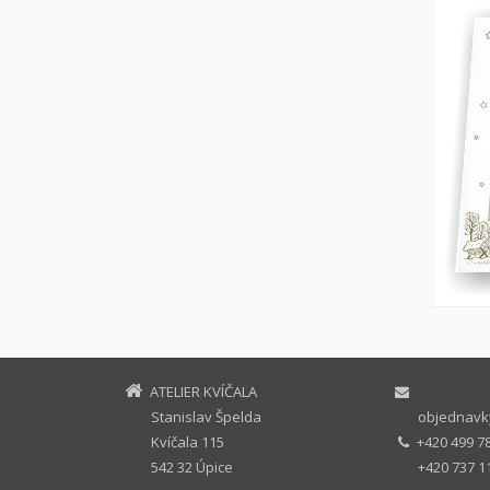
ATELIER KVÍČALA
Stanislav Špelda
objednavky
Kvíčala 115
+420 499 7
542 32 Úpice
+420 737 1