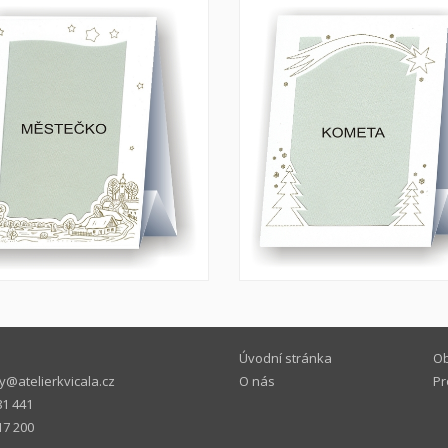
Úvodní stránka
Ob
@atelierkvicala.cz
O nás
Pr
81 441
17 200