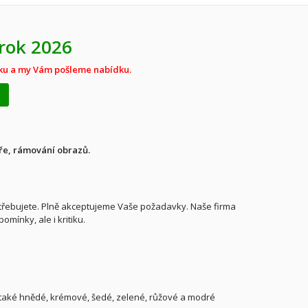
rok 2026
vku a my Vám pošleme nabídku.
e
áře, rámování obrazů.
 potřebujete. Plně akceptujeme Vaše požadavky. Naše firma
mínky, ale i kritiku.
e také hnědé, krémové, šedé, zelené, růžové a modré