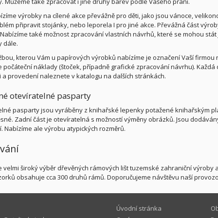
y. Můžeme také zpracovat i jiné druhy barev podle Vašeho přání.
ízíme výrobky na cílené akce převážně pro děti, jako jsou vánoce, veliko
lém připravit stojánky, nebo leporela I pro jiné akce. Převážná část výroby
Nabízíme také možnost zpracování vlastních návrhů, které se mohou stá
 dále.
užbou, kterou Vám u papírových výrobků nabízíme je označení Vaší firmou 
 počáteční náklady (štoček, případně grafické zpracování návrhu). Každá 
 a provedení naleznete v katalogu na dalších stránkách.
né otevíratelné pasparty
elné pasparty jsou vyráběny z knihařské lepenky potažené knihařským pl
sné. Zadní část je otevíratelná s možností výměny obrázků. Jsou dodává
ií. Nabízíme ale výrobu atypických rozměrů.
vání
 velmi široký výběr dřevěných rámových lišt tuzemské zahraniční výroby a 
zorků obsahuje cca 300 druhů rámů. Doporučujeme návštěvu naší provoz
Úvodní stránka
Ob