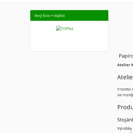
levý box + toplist
Papíro
Atelier 
Atelie
V tomto 
se rozvíj
Produ
Stoján
Výrobky 