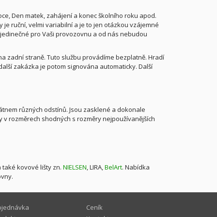
noce, Den matek, zahájení a konec školního roku apod.
 je ruční, velmi variabilní a je to jen otázkou vzájemné
t jedinečné pro Vaši provozovnu a od nás nebudou
na zadní straně. Tuto službu provádíme bezplatně. Hradí
další zakázka je potom signována automaticky. Další
átnem různých odstínů. Jsou zasklené a dokonale
ny v rozměrech shodných s rozměry nejpoužívanějších
také kovové lišty zn.
NIELSEN
, LIRA,
BelArt
. Nabídka
ovny.
jednávka
Ceník