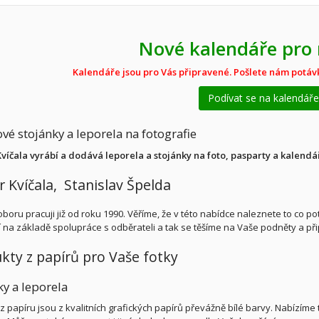
Nové kalendáře pro 
Kalendáře jsou pro Vás připravené. Pošlete nám potá
Podívat se na kalendář
vé stojánky a leporela na fotografie
Kvíčala vyrábí a dodává leporela a stojánky na foto, pasparty a kalend
r Kvíčala, Stanislav Špelda
oboru pracuji již od roku 1990. Věříme, že v této nabídce naleznete to co
í na základě spolupráce s odběrateli a tak se těšíme na Vaše podněty a připo
kty z papírů pro Vaše fotky
ky a leporela
z papíru jsou z kvalitních grafických papírů převážně bílé barvy. Nabízím