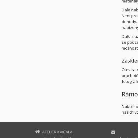
materiál
Dále nab
Není prob
dohody. 
nabízeny
Další sl
se pouze
možnosti
Zaskle
Otevírat
prachotě
fotograf
Rámo
Nabízíme
našich v
ATELIER KVÍČALA