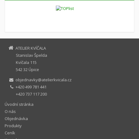
ATELIER KVÍČALA
Stanislav Špelda
Kvíčala 115
542 32 Úpice
objednavky@atelierkvicala.cz
+420 499 781 441
+420 737 117 200
Úvodní stránka
O nás
Objednávka
Produkty
Ceník