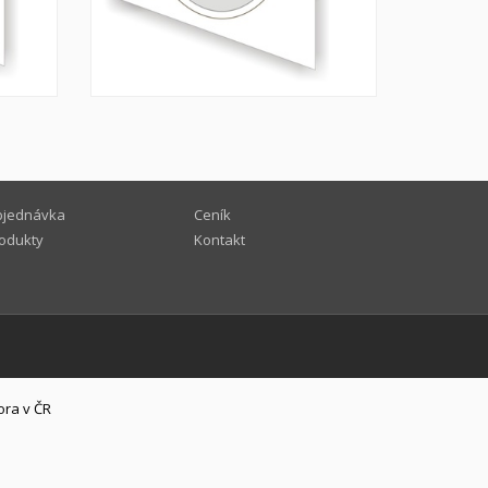
jednávka
Ceník
odukty
Kontakt
ora v ČR