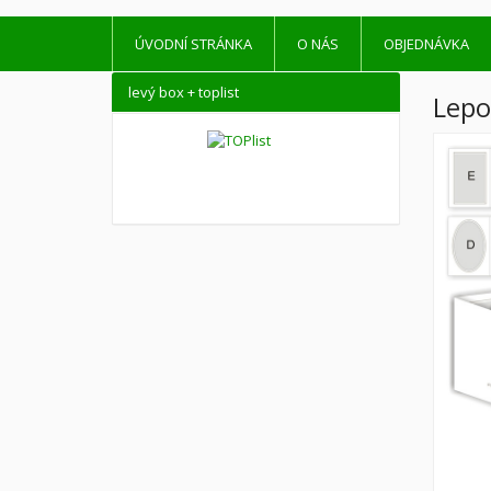
ÚVODNÍ STRÁNKA
O NÁS
OBJEDNÁVKA
levý box + toplist
Lepor