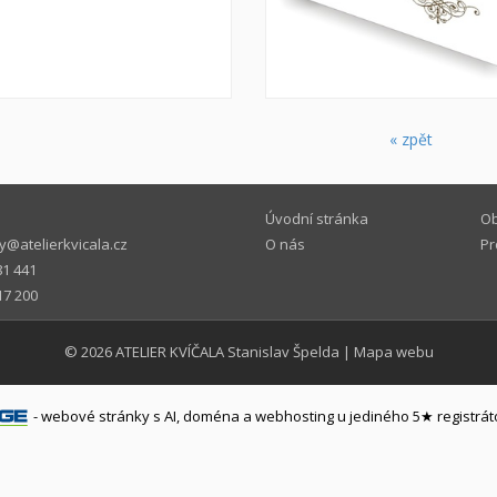
« zpět
Úvodní stránka
Ob
@atelierkvicala.cz
O nás
Pr
81 441
17 200
© 2026
ATELIER KVÍČALA Stanislav Špelda
|
Mapa webu
-
webové stránky
s AI,
doména
a
webhosting
u jediného 5★ registrát