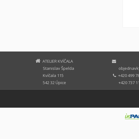
ATELIER KVÍČALA
Stanislav Špelda
objednavky
Kvíčala 115
+420 499 7
542 32 Úpice
+420 737 1