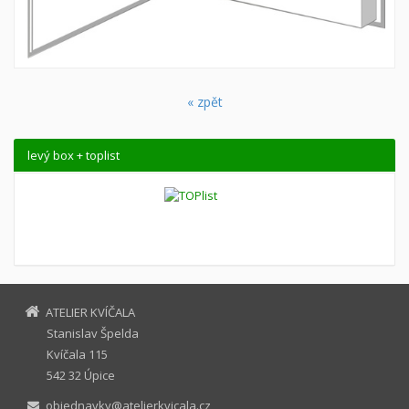
« zpět
levý box + toplist
ATELIER KVÍČALA
Stanislav Špelda
Kvíčala 115
542 32 Úpice
objednavky@atelierkvicala.cz